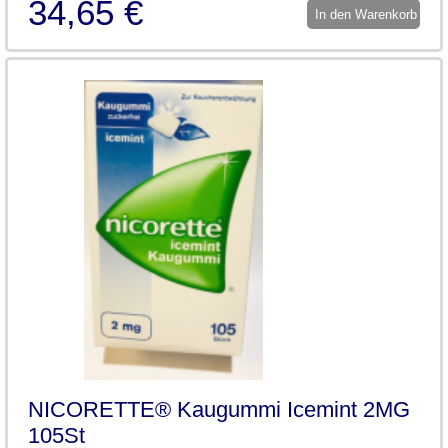
34,65 €
In den Warenkorb
NICORETTE® Kaugummi Icemint 2MG
105St