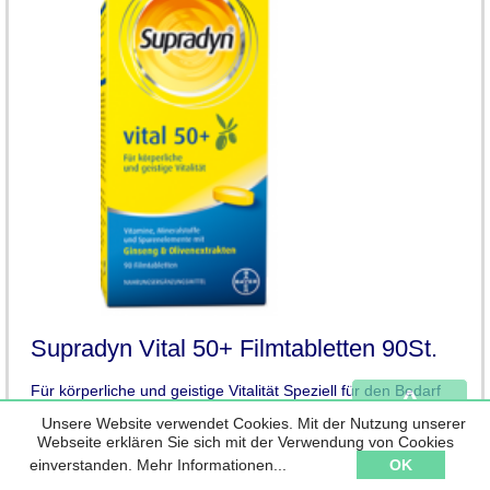
Supradyn Vital 50+ Filmtabletten 90St.
^
Für körperliche und geistige Vitalität Speziell für den Bedarf
von Menschen ab 50 Jahren entwickelt Mit qualitativ
Unsere Website verwendet Cookies. Mit der Nutzung unserer
hochwertigem Ginseng-Extrakt und Antioxidantien aus der
back to top
Webseite erklären Sie sich mit der Verwendung von Cookies
Olive Zur Unterstützung des gesamten Stoffwechsels
Apothekenqualität Apothekenpflichtig Gratis Versand schon
einverstanden.
Mehr Informationen...
OK
ab € 50.- sofort lieferbar, solange der Vorrat reicht