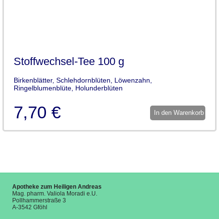
Stoffwechsel-Tee 100 g
Birkenblätter, Schlehdornblüten, Löwenzahn,
Ringelblumenblüte, Holunderblüten
7,70 €
In den Warenkorb
Apotheke zum Heiligen Andreas
Mag. pharm. Valiola Moradi e.U.
Pollhammerstraße 3
A-3542 Gföhl